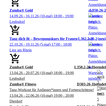
Zumba® Gold
L350-26-2
14.09.26 - 16.11.26
(10-mal)
18:00
- 19:00
Leubsdorf
Tanz dich fit – Bewegungskurs für Frauen
L362.2-26-2
neu
22.10.26 - 19.11.26
(5-mal)
17:00
- 18:00
Linz am Rhein
Zumba® Gold
L350.2-26-1
13.04.26 - 20.07.26
(10-mal)
18:00
- 19:00
Leubsdorf
Zumba® Fitness
D303-26-1
Tanz-Workout für Anfänger*innen und Fortgeschrittene!
13.04.26 - 22.06.26
(10-mal)
19:00
- 20:00
Dierdorf