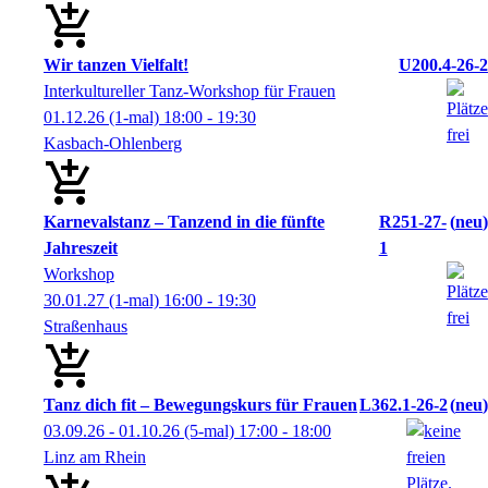
Wir tanzen Vielfalt!
U200.4-26-2
Interkultureller Tanz-Workshop für Frauen
01.12.26
(1-mal)
18:00
- 19:30
Kasbach-Ohlenberg
Karnevalstanz – Tanzend in die fünfte
R251-27-
neu
Jahreszeit
1
Workshop
30.01.27
(1-mal)
16:00
- 19:30
Straßenhaus
Tanz dich fit – Bewegungskurs für Frauen
L362.1-26-2
neu
03.09.26 - 01.10.26
(5-mal)
17:00
- 18:00
Linz am Rhein