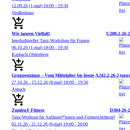
12.09.26
(1-mal)
16:00
- 19:30
Straßenhaus
Wir tanzen Vielfalt!
U200.2-26-2
Interkultureller Tanz-Workshop für Frauen
06.10.26
(1-mal)
18:00
- 19:30
Kasbach-Ohlenberg
Gruppentänze – Vom Mittelalter bis heute
A242.2-26-2
neu
27.10.26 - 15.12.26
(8-mal)
18:00
- 19:30
Asbach
Zumba® Fitness
D304-26-2
Tanz-Workout für Anfänger*innen und Fortgeschrittene!
02.11.26 - 21.12.26
(8-mal)
19:00
- 20:00