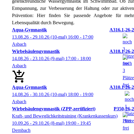
gelenkfreundliche Wassergymnastik im Schwimmbad. Ob zur
Entspannung, zur Verbesserung der Haltung oder zur aktiven
Prävention: Hier finden Sie passende Angebote für mehr
Lebensqualität durch Bewegung.
Aqua-Gymnastik
A316.1-26-2
13.08.26 - 29.10.26
(10-mal)
16:00
- 17:00
Asbach
Wirbelsäulengymnastik
A318.1-26-2
14.08.26 - 23.10.26
(9-mal)
17:00
- 18:00
Asbach
Aqua-Gymnastik
A310.1-26-2
14.08.26 - 30.10.26
(10-mal)
18:00
- 19:00
Asbach
Wirbelsäulengymnastik (ZPP-zertifiziert)
P350-26-2
Kraft- und Beweglichkeitstraining (Krankenkassenkurs)
10.09.26 - 29.10.26
(8-mal)
19:00
- 19:45
Dernbach