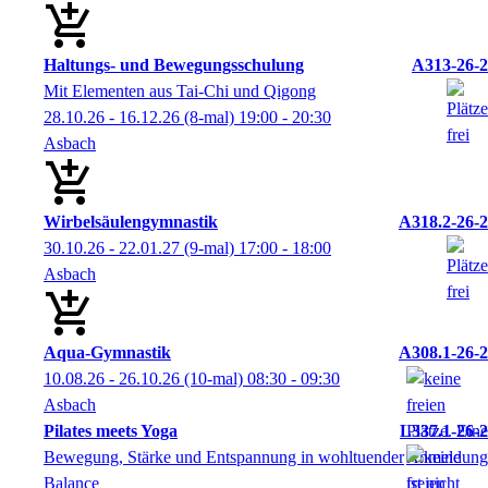
Haltungs- und Bewegungsschulung
A313-26-2
Mit Elementen aus Tai-Chi und Qigong
28.10.26 - 16.12.26
(8-mal)
19:00
- 20:30
Asbach
Wirbelsäulengymnastik
A318.2-26-2
30.10.26 - 22.01.27
(9-mal)
17:00
- 18:00
Asbach
Aqua-Gymnastik
A308.1-26-2
10.08.26 - 26.10.26
(10-mal)
08:30
- 09:30
Asbach
Pilates meets Yoga
L337.1-26-2
Bewegung, Stärke und Entspannung in wohltuender
Balance