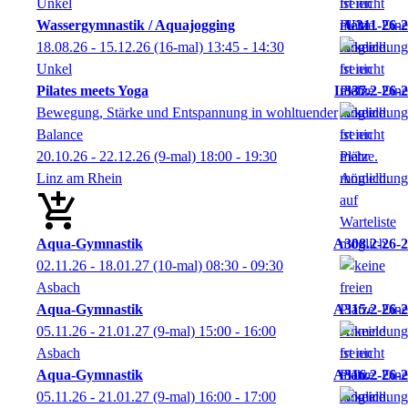
Unkel
Wassergymnastik / Aquajogging
U311-26-2
18.08.26 - 15.12.26
(16-mal)
13:45
- 14:30
Unkel
Pilates meets Yoga
L337.2-26-2
Bewegung, Stärke und Entspannung in wohltuender
Balance
20.10.26 - 22.12.26
(9-mal)
18:00
- 19:30
Linz am Rhein
Aqua-Gymnastik
A308.2-26-2
02.11.26 - 18.01.27
(10-mal)
08:30
- 09:30
Asbach
Aqua-Gymnastik
A315.2-26-2
05.11.26 - 21.01.27
(9-mal)
15:00
- 16:00
Asbach
Aqua-Gymnastik
A316.2-26-2
05.11.26 - 21.01.27
(9-mal)
16:00
- 17:00