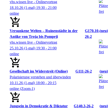
vhs.wissen live - Onlinevortrag
18.10.26
(1-mal)
19:30
- 21:00
online
Versunkene Welten – Ruinenstädte in der
G170.10-
neu
Antike von Troja bis Pompeji
26-2
vhs.wissen live - Onlinevortrag
25.10.26
(1-mal)
19:30
- 21:00
online
Gesellschaft im Widerstreit (Online)
G111-26-2
neu
Polarisierung verstehen und überwinden
10.11.26
(1-mal)
18:00
- 20:15
online (Zoom-1)
Jungsein in Demokratie & Diktatur
G140.3-26-2
neu