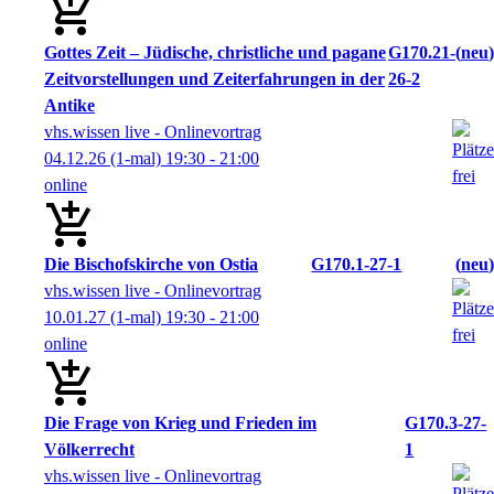
Gottes Zeit – Jüdische, christliche und pagane
G170.21-
neu
Zeitvorstellungen und Zeiterfahrungen in der
26-2
Antike
vhs.wissen live - Onlinevortrag
04.12.26
(1-mal)
19:30
- 21:00
online
Die Bischofskirche von Ostia
G170.1-27-1
neu
vhs.wissen live - Onlinevortrag
10.01.27
(1-mal)
19:30
- 21:00
online
Die Frage von Krieg und Frieden im
G170.3-27-
Völkerrecht
1
vhs.wissen live - Onlinevortrag