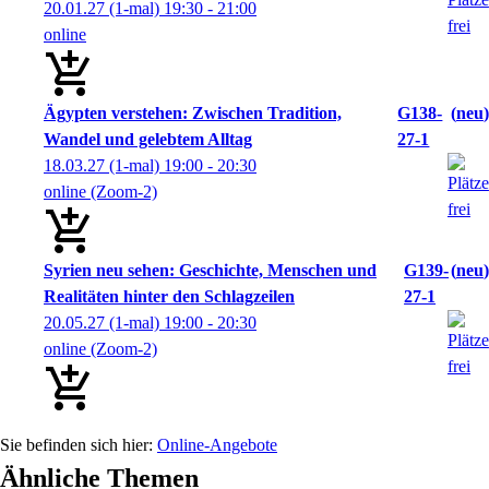
20.01.27
(1-mal)
19:30
- 21:00
online
Ägypten verstehen: Zwischen Tradition,
G138-
neu
Wandel und gelebtem Alltag
27-1
18.03.27
(1-mal)
19:00
- 20:30
online (Zoom-2)
Syrien neu sehen: Geschichte, Menschen und
G139-
neu
Realitäten hinter den Schlagzeilen
27-1
20.05.27
(1-mal)
19:00
- 20:30
online (Zoom-2)
Online-Angebote
Ähnliche Themen