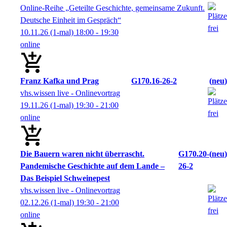
Online-Reihe „Geteilte Geschichte, gemeinsame Zukunft.
Deutsche Einheit im Gespräch“
10.11.26
(1-mal)
18:00
- 19:30
online
Franz Kafka und Prag
G170.16-26-2
neu
vhs.wissen live - Onlinevortrag
19.11.26
(1-mal)
19:30
- 21:00
online
Die Bauern waren nicht überrascht.
G170.20-
neu
Pandemische Geschichte auf dem Lande –
26-2
Das Beispiel Schweinepest
vhs.wissen live - Onlinevortrag
02.12.26
(1-mal)
19:30
- 21:00
online