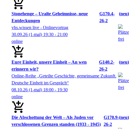
Stonehenge – Uralte Geheimnisse, neue
G170.4-
neu
Entdeckungen
26-2
vhs.wissen live - Onlinevortrag
30.09.26
(1-mal)
19:30
- 21:00
online
Eure Einheit, unsere Einheit – An wen
G140.2-
neu
erinnern wir?
26-2
Online-Reihe „Geteilte Geschichte, gemeinsame Zukunft.
Deutsche Einheit im Gespräch“
08.10.26
(1-mal)
18:00
- 19:30
online
Die Abschottung der Welt – Als Juden vor
G170.9-
neu
verschlossenen Grenzen standen (1933 - 1945)
26-2