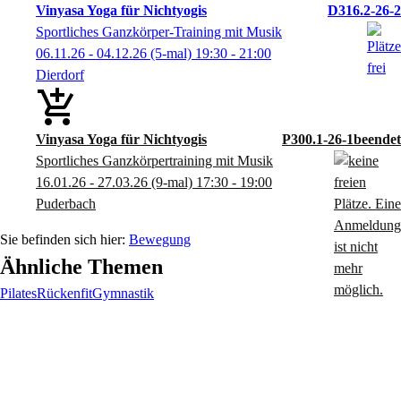
Vinyasa Yoga für Nichtyogis
D316.2-26-2
Sportliches Ganzkörper-Training mit Musik
06.11.26 - 04.12.26
(5-mal)
19:30
- 21:00
Dierdorf
Vinyasa Yoga für Nichtyogis
P300.1-26-1
Sportliches Ganzkörpertraining mit Musik
16.01.26 - 27.03.26
(9-mal)
17:30
- 19:00
Puderbach
Bewegung
Ähnliche Themen
Pilates
Rückenfit
Gymnastik