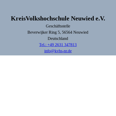
KreisVolkshochschule Neuwied e.V.
Geschäftsstelle
Beverwijker Ring
5
, 56564
Neuwied
Deutschland
Tel.: +49 2631 347813
info@kvhs-nr.de
Lage & Routenplaner