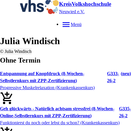
KreisVolkshochschule
Neuwied e.V.
Menü
Julia
Windisch
© Julia Windisch
Ohne Termin
Entspannung auf Knopfdruck (8-Wochen-
G333-
neu
Selbstlernkurs mit ZPP-Zertifizierung)
26-2
Progressive Muskelrelaxation (Krankenkassenkurs)
Geh glückwärts - Natürlich achtsam stressfrei (8-Wochen-
G335-
Online-Selbstlernkurs mit ZPP-Zertifizierung)
26-2
Funktionierst du noch oder lebst du schon? (Krankenkassenkurs)