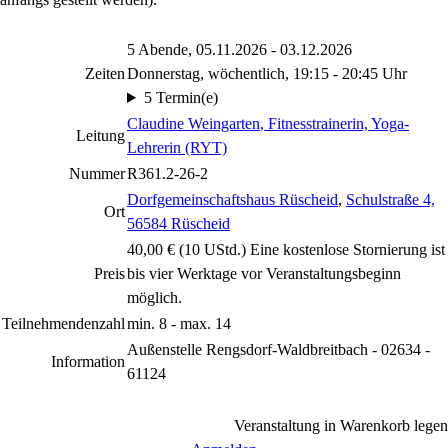
5 Abende, 05.11.2026 - 03.12.2026
Zeiten
Donnerstag, wöchentlich, 19:15 - 20:45 Uhr
5 Termin(e)
Claudine Weingarten
, Fitnesstrainerin, Yoga-
Leitung
Lehrerin (RYT)
Nummer
R361.2-26-2
Dorfgemeinschaftshaus Rüscheid
,
Schulstraße 4,
Ort
56584 Rüscheid
40,00 € (10 UStd.) Eine kostenlose Stornierung ist
Preis
bis vier Werktage vor Veranstaltungsbeginn
möglich.
Teilnehmendenzahl
min. 8 - max. 14
Außenstelle Rengsdorf-Waldbreitbach - 02634 -
Information
61124
Veranstaltung in Warenkorb legen