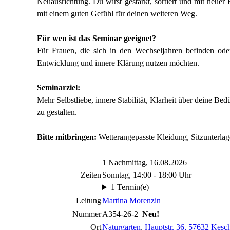
Neuausrichtung.
Du wirst gestärkt, sortiert und mit neue
mit einem guten Gefühl für deinen weiteren Weg.
Für wen ist das Seminar geeignet?
Für Frauen, die sich in den Wechseljahren befinden oder
Entwicklung und innere Klärung nutzen möchten.
Seminarziel:
Mehr Selbstliebe, innere Stabilität, Klarheit über deine B
zu gestalten.
Bitte mitbringen:
Wetterangepasste Kleidung, Sitzunterlage
1 Nachmittag, 16.08.2026
Zeiten
Sonntag, 14:00 - 18:00 Uhr
1 Termin(e)
Leitung
Martina Morenzin
Nummer
A354-26-2
Neu!
Ort
Naturgarten
,
Hauptstr. 36, 57632 Kesc