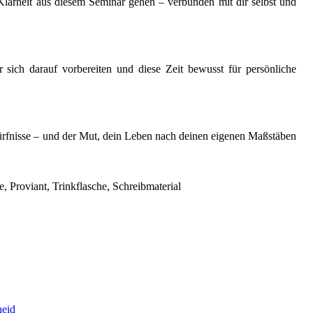
r Klarheit aus diesem Seminar gehen – verbunden mit dir selbst und
 sich darauf vorbereiten und diese Zeit bewusst für persönliche
edürfnisse – und der Mut, dein Leben nach deinen eigenen Maßstäben
, Proviant, Trinkflasche, Schreibmaterial
heid