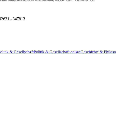
 02631 - 347813
olitik & Gesellschaft
Politik & Gesellschaft online
Geschichte & Philoso