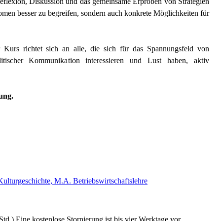
 Reflexion, Diskussion und das gemeinsame Erproben von Strategien
änomen besser zu begreifen, sondern auch konkrete Möglichkeiten für
r Kurs richtet sich an alle, die sich für das Spannungsfeld von
itischer Kommunikation interessieren und Lust haben, aktiv
ung.
ulturgeschichte, M.A. Betriebswirtschaftslehre
td.) Eine kostenlose Stornierung ist bis vier Werktage vor