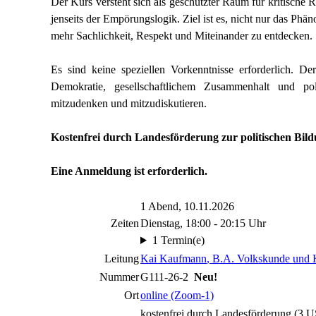
Der Kurs versteht sich als geschützter Raum für kritische
jenseits der Empörungslogik. Ziel ist es, nicht nur das Ph
mehr Sachlichkeit, Respekt und Miteinander zu entdecken.
Es sind keine speziellen Vorkenntnisse erforderlich. De
Demokratie, gesellschaftlichem Zusammenhalt und pol
mitzudenken und mitzudiskutieren.
Kostenfrei durch Landesförderung zur politischen Bild
Eine Anmeldung ist erforderlich.
1 Abend, 10.11.2026
Zeiten
Dienstag, 18:00 - 20:15 Uhr
1 Termin(e)
Leitung
Kai Kaufmann
, B.A. Volkskunde und K
Nummer
G111-26-2
Neu!
Ort
online (Zoom-1)
kostenfrei durch Landesförderung (3 US