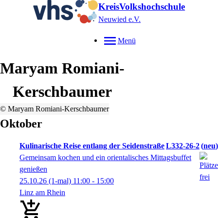
KreisVolkshochschule
Neuwied e.V.
Menü
Maryam
Romiani-
Kerschbaumer
© Maryam Romiani-Kerschbaumer
Oktober
Kulinarische Reise entlang der Seidenstraße
L332-26-2
neu
Gemeinsam kochen und ein orientalisches Mittagsbuffet
genießen
25.10.26
(1-mal)
11:00
- 15:00
Linz am Rhein