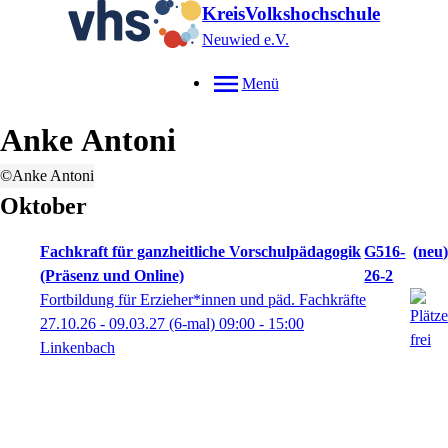
KreisVolkshochschule
Neuwied e.V.
Menü
Anke
Antoni
©Anke Antoni
Oktober
Fachkraft für ganzheitliche Vorschulpädagogik
G516-
neu
(Präsenz und Online)
26-2
Fortbildung für Erzieher*innen und päd. Fachkräfte
27.10.26 - 09.03.27
(6-mal)
09:00
- 15:00
Linkenbach