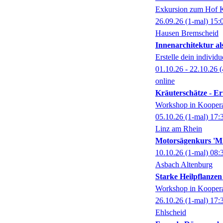
Exkursion zum Hof Kr
26.09.26
(1-mal)
15:
Hausen Bremscheid
Innenarchitektur al
Erstelle dein individ
01.10.26 - 22.10.26
(
online
Kräuterschätze - Er
Workshop in Kooperat
05.10.26
(1-mal)
17:
Linz am Rhein
Motorsägenkurs 'M
10.10.26
(1-mal)
08:
Asbach Altenburg
Starke Heilpflanzen
Workshop in Kooperat
26.10.26
(1-mal)
17:
Ehlscheid