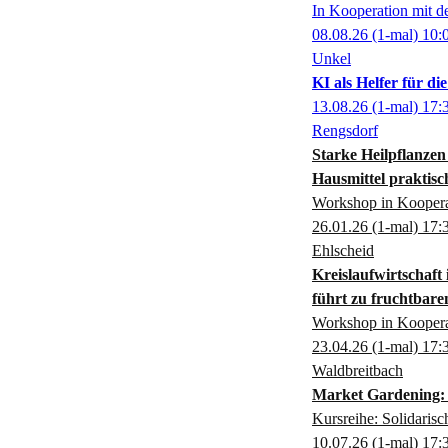
In Kooperation mit 
08.08.26
(1-mal)
10:
Unkel
KI als Helfer für d
13.08.26
(1-mal)
17:
Rengsdorf
Starke Heilpflanzen
Hausmittel praktis
Workshop in Kooperat
26.01.26
(1-mal)
17:
Ehlscheid
Kreislaufwirtschaft
führt zu fruchtbar
Workshop in Kooperat
23.04.26
(1-mal)
17:
Waldbreitbach
Market Gardening: 
Kursreihe: Solidarisc
10.07.26
(1-mal)
17: