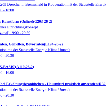
öll Drescher in Bremscheid in Kooperation mit der Stabsstelle Ener
00
- 18:00
s Kunstform (Online)
G203-26-2
uelles Einrichtungskonzept
4-mal)
19:00
- 20:30
nten, Genießen, Bevorraten
L194-26-2
ion mit der Stabsstelle Energie Klima Umwelt
30
- 20:30
S-BASIS'
A110-26-2
30
- 16:00
 bei Erkältungskrankheiten - Hausmittel praktisch anwenden
R32
ion mit der Stabsstelle Energie Klima Umwelt
30
- 20:30