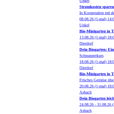
Unkel
Stromkosten spare
In Kooperation mit 
08.08.26
(1-mal)
14:
Unkel
Bio-Minigarten in 
13.08.26
(1-mal)
18:
Dierdorf
Dein Biogarten: Ein
Schnupperkurs
18.08.26
(1-mal)
18:
Dierdorf
Bio-Minigarten in 
Frisches Gemüse über
20.08.26
(1-mal)
18:
Asbach
Dein Biogarten leic
24.08.26 - 31.08.26
(
Asbach