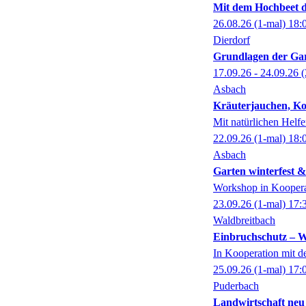
Mit dem Hochbeet d
26.08.26
(1-mal)
18:
Dierdorf
Grundlagen der Gar
17.09.26 - 24.09.26
(
Asbach
Kräuterjauchen, K
Mit natürlichen Helfe
22.09.26
(1-mal)
18:
Asbach
Garten winterfest & 
Workshop in Kooperat
23.09.26
(1-mal)
17:
Waldbreitbach
Einbruchschutz – W
In Kooperation mit d
25.09.26
(1-mal)
17:
Puderbach
Landwirtschaft neu