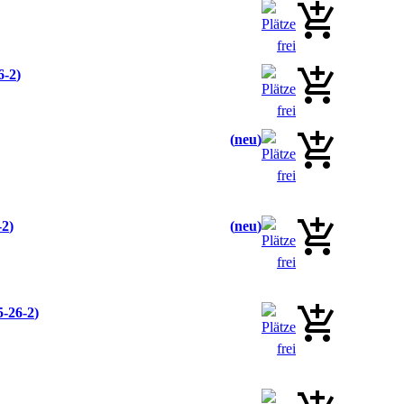
6-2
neu
-2
neu
5-26-2