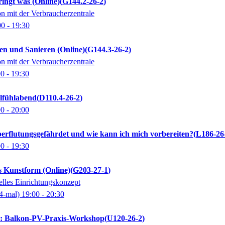
ngt was (Online)
G144.2-26-2
on mit der Verbraucherzentrale
00
- 19:30
en und Sanieren (Online)
G144.3-26-2
on mit der Verbraucherzentrale
00
- 19:30
lfühlabend
D110.4-26-2
00
- 20:00
erflutungsgefährdet und wie kann ich mich vorbereiten?
L186-26
00
- 19:30
s Kunstform (Online)
G203-27-1
uelles Einrichtungskonzept
4-mal)
19:00
- 20:30
n: Balkon-PV-Praxis-Workshop
U120-26-2