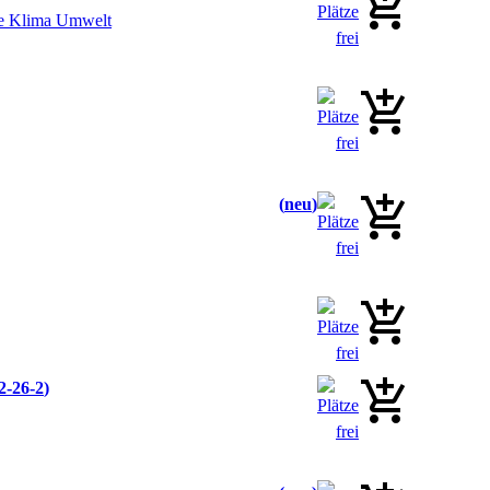
gie Klima Umwelt
neu
2-26-2