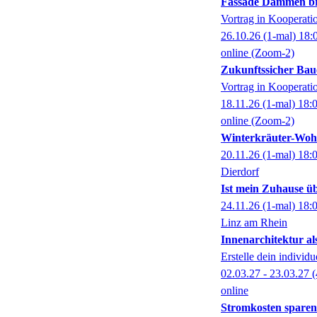
Fassade Dämmen bri
Vortrag in Kooperati
26.10.26
(1-mal)
18:
online (Zoom-2)
Zukunftssicher Bau
Vortrag in Kooperati
18.11.26
(1-mal)
18:
online (Zoom-2)
Winterkräuter-Woh
20.11.26
(1-mal)
18:
Dierdorf
Ist mein Zuhause üb
24.11.26
(1-mal)
18:
Linz am Rhein
Innenarchitektur al
Erstelle dein individ
02.03.27 - 23.03.27
(
online
Stromkosten spare