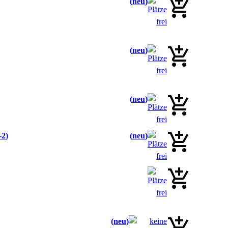
neu
neu
neu
-2
neu
neu