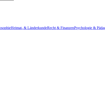
osophie
Heimat- & Länderkunde
Recht & Finanzen
Psychologie & Päda