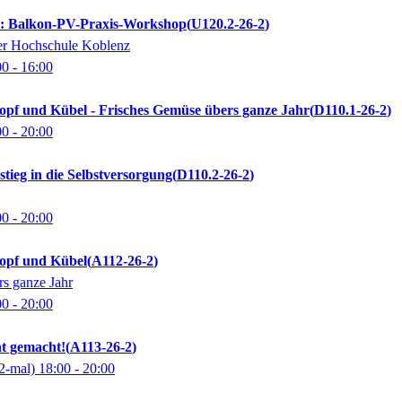
n: Balkon-PV-Praxis-Workshop
U120.2-26-2
der Hochschule Koblenz
00
- 16:00
Topf und Kübel - Frisches Gemüse übers ganze Jahr
D110.1-26-2
00
- 20:00
stieg in die Selbstversorgung
D110.2-26-2
00
- 20:00
Topf und Kübel
A112-26-2
s ganze Jahr
00
- 20:00
ht gemacht!
A113-26-2
2-mal)
18:00
- 20:00