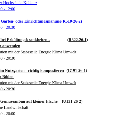
der Hochschule Koblenz
00
- 12:00
ie Garten- oder Einrichtungsplanung
R510-26-2
30
- 20:30
 bei Erkältungskrankheiten -
R322-26-1
ch anwenden
ion mit der Stabsstelle Energie Klima Umwelt
30
- 20:30
 im Nutzgarten - richtig kompostieren
G191-26-1
en Böden
ion mit der Stabsstelle Energie Klima Umwelt
30
- 20:30
Gemüseanbau auf kleiner Fläche
U131-26-2
he Landwirtschaft
30
- 20:00