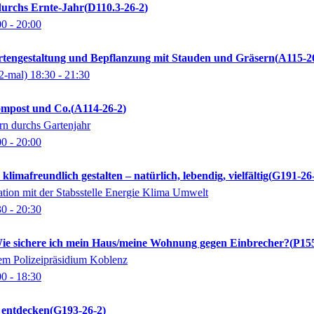
urchs Ernte-Jahr
D110.3-26-2
00
- 20:00
tengestaltung und Bepflanzung mit Stauden und Gräsern
A115-2
2-mal)
18:30
- 21:30
ompost und Co.
A114-26-2
rn durchs Gartenjahr
00
- 20:00
klimafreundlich gestalten – natürlich, lebendig, vielfältig
G191-26
ion mit der Stabsstelle Energie Klima Umwelt
30
- 20:30
ie sichere ich mein Haus/meine Wohnung gegen Einbrecher?
P15
em Polizeipräsidium Koblenz
00
- 18:30
 entdecken
G193-26-2