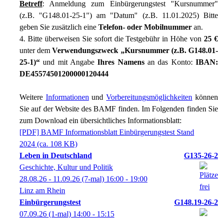
Betreff
: Anmeldung zum Einbürgerungstest "Kursnummer"
(z.B. "G148.01-25-1") am "Datum" (z.B. 11.01.2025) Bitte
geben Sie zusätzlich eine
Telefon- oder Mobilnummer
an.
4. Bitte überweisen Sie sofort die Testgebühr in Höhe von
25 €
unter dem
Verwendungszweck „Kursnummer (z.B. G148.01-
25-1)“
und mit Angabe
Ihres Namens
an das Konto:
IBAN:
DE45574501200000120444
Weitere
Informationen
und
Vorbereitungsmöglichkeiten
können
Sie auf der Website des BAMF finden. Im Folgenden finden Sie
zum Download ein übersichtliches Informationsblatt:
[PDF]
BAMF Informationsblatt Einbürgerungstest Stand
2024
(ca. 108 KB)
Leben in Deutschland
G135-26-2
Geschichte, Kultur und Politik
28.08.26 - 11.09.26
(7-mal)
16:00
- 19:00
Linz am Rhein
Einbürgerungstest
G148.19-26-2
07.09.26
(1-mal)
14:00
- 15:15