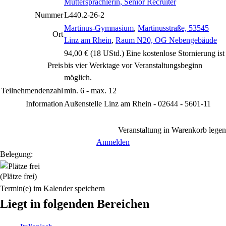
Muttersprachlerin, Senior Recruiter
Nummer
L440.2-26-2
Martinus-Gymnasium
,
Martinusstraße, 53545
Ort
Linz am Rhein
,
Raum N20, OG Nebengebäude
94,00 € (18 UStd.) Eine kostenlose Stornierung ist
Preis
bis vier Werktage vor Veranstaltungsbeginn
möglich.
Teilnehmendenzahl
min. 6 - max. 12
Information
Außenstelle Linz am Rhein - 02644 - 5601-11
Veranstaltung in Warenkorb legen
Anmelden
Belegung:
(Plätze frei)
Termin(e) im Kalender speichern
Liegt in folgenden Bereichen