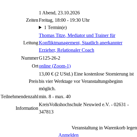
1 Abend, 23.10.2026
Zeiten
Freitag, 18:00 - 19:30 Uhr
1 Termin(e)
Thomas Titze
, Mediator und Trainer für
Leitung
Konfliktmanagement, Staatlich anerkannter
Erzieher, Relationaler Coach
Nummer
G125-26-2
Ort
online (Zoom-1)
13,00 € (2 UStd.) Eine kostenlose Stornierung ist
Preis
bis vier Werktage vor Veranstaltungsbeginn
möglich.
Teilnehmendenzahl
min. 8 - max. 40
KreisVolkshochschule Neuwied e.V. - 02631 -
Information
347813
Veranstaltung in Warenkorb legen
Anmelden