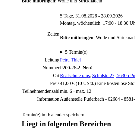
Bitte mitbringen
: Wolle und Stricknadeln
5 Tage, 31.08.2026 - 28.09.2026
Montag, wöchentlich, 17:00 - 18:30 U
Zeiten
Bitte mitbringen
: Wolle und Stricknad
5 Termin(e)
Leitung
Petra Thiel
Nummer
P200-26-2
Neu!
Ort
Realschule plus
,
Schulstr. 27, 56305 P
Preis
41,00 € (10 UStd.) Eine kostenlose Sto
Teilnehmendenzahl
min. 6 - max. 12
Information
Außenstelle Puderbach - 02684 - 8581
Termin(e) im Kalender speichern
Liegt in folgenden Bereichen