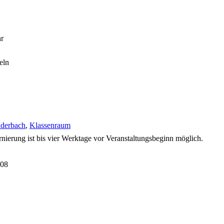
hr
eln
uderbach
,
Klassenraum
rnierung ist bis vier Werktage vor Veranstaltungsbeginn möglich.
-08