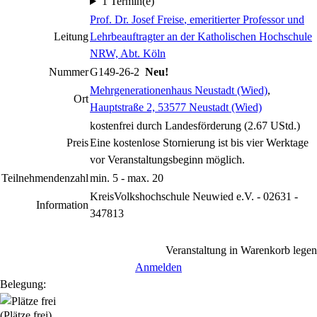
1 Termin(e)
Prof. Dr. Josef Freise
, emeritierter Professor und
Leitung
Lehrbeauftragter an der Katholischen Hochschule
NRW, Abt. Köln
Nummer
G149-26-2
Neu!
Mehrgenerationenhaus Neustadt (Wied)
,
Ort
Hauptstraße 2, 53577 Neustadt (Wied)
kostenfrei durch Landesförderung (2.67 UStd.)
Preis
Eine kostenlose Stornierung ist bis vier Werktage
vor Veranstaltungsbeginn möglich.
Teilnehmendenzahl
min. 5 - max. 20
KreisVolkshochschule Neuwied e.V. - 02631 -
Information
347813
Veranstaltung in Warenkorb legen
Anmelden
Belegung:
(Plätze frei)