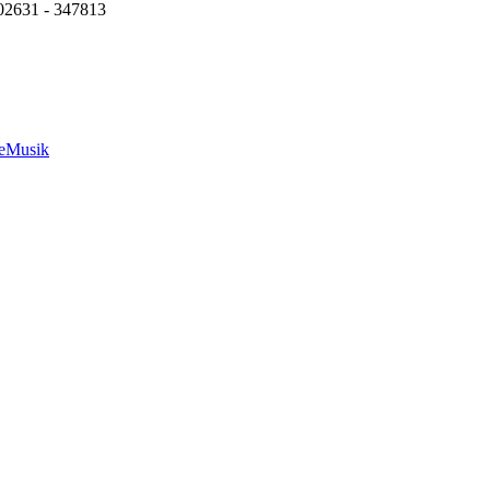
 02631 - 347813
e
Musik