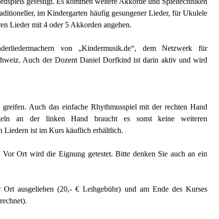
rdspiels gefestigt. Es kommen weitere Akkorde und Spieltechniken
aditioneller, im Kindergarten häufig gesungener Lieder, für Ukulele
ren Lieder mit 4 oder 5 Akkorden angehen.
erliedermachern von „Kindermusik.de“, dem Netzwerk für
chweiz. Auch der Dozent Daniel Dorfkind ist darin aktiv und wird
greifen. Auch das einfache Rhythmusspiel mit der rechten Hand
geln an der linken Hand braucht es sonst keine weiteren
Liedern ist im Kurs käuflich erhältlich.
. Vor Ort wird die Eignung getestet. Bitte denken Sie auch an ein
r Ort ausgeliehen (20,- € Leihgebühr) und am Ende des Kurses
rechnet).