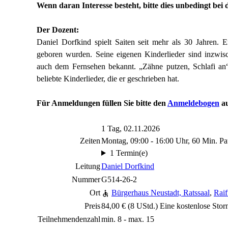
Wenn daran Interesse besteht, bitte dies unbedingt be
Der Dozent:
Daniel Dorfkind spielt Saiten seit mehr als 30 Jahren. 
geboren wurden. Seine eigenen Kinderlieder sind inzwis
auch dem Fernsehen bekannt. „Zähne putzen, Schlafi an
beliebte Kinderlieder, die er geschrieben hat.
Für Anmeldungen füllen Sie bitte den
Anmeldebogen
au
1 Tag, 02.11.2026
Zeiten
Montag, 09:00 - 16:00 Uhr, 60 Min. Pa
1 Termin(e)
Leitung
Daniel Dorfkind
Nummer
G514-26-2
Ort
Bürgerhaus Neustadt, Ratssaal
,
Raif
Preis
84,00 € (8 UStd.) Eine kostenlose Stor
Teilnehmendenzahl
min. 8 - max. 15