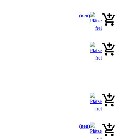
neu
neu