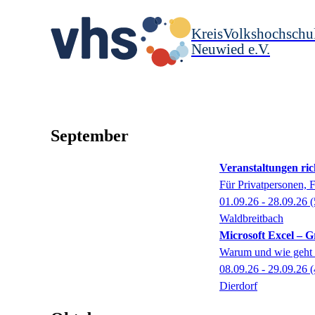
KreisVolkshochschu
Neuwied e.V.
September
Veranstaltungen ric
Für Privatpersonen, 
01.09.26 - 28.09.26
(
Waldbreitbach
Microsoft Excel – 
Warum und wie geht 
08.09.26 - 29.09.26
(
Dierdorf