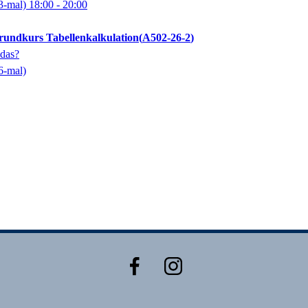
3-mal)
18:00
- 20:00
Grundkurs Tabellenkalkulation
A502-26-2
das?
6-mal)