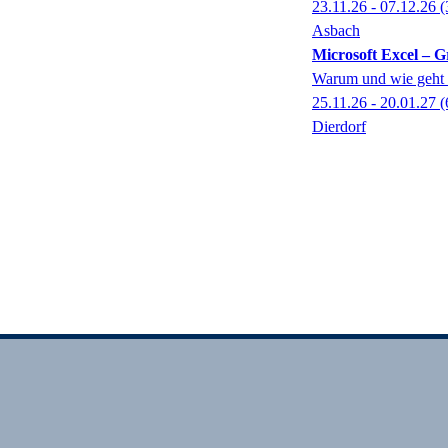
23.11.26 - 07.12.26
(
Asbach
Microsoft Excel – 
Warum und wie geht 
25.11.26 - 20.01.27
(
Dierdorf