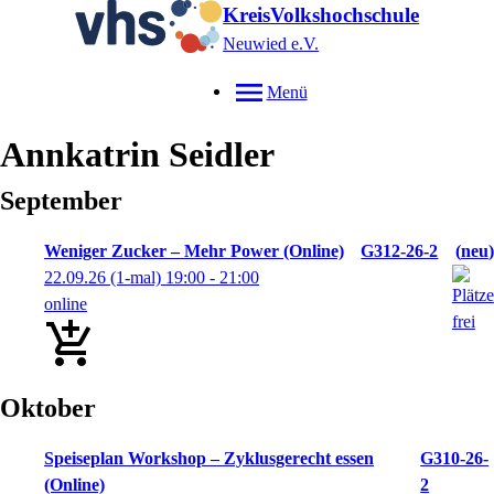
KreisVolkshochschule
Neuwied e.V.
Menü
Annkatrin
Seidler
September
Weniger Zucker – Mehr Power (Online)
G312-26-2
neu
22.09.26
(1-mal)
19:00
- 21:00
online
Oktober
Speiseplan Workshop – Zyklusgerecht essen
G310-26-
(Online)
2