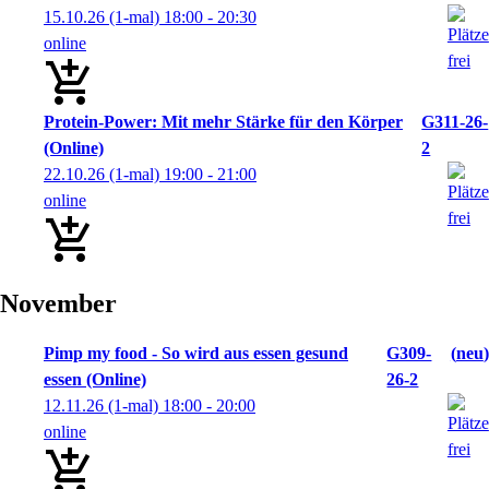
15.10.26
(1-mal)
18:00
- 20:30
online
Protein-Power: Mit mehr Stärke für den Körper
G311-26-
(Online)
2
22.10.26
(1-mal)
19:00
- 21:00
online
November
Pimp my food - So wird aus essen gesund
G309-
neu
essen (Online)
26-2
12.11.26
(1-mal)
18:00
- 20:00
online