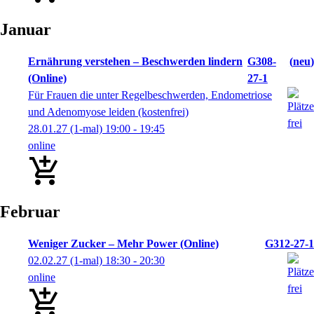
Januar
Ernährung verstehen – Beschwerden lindern
G308-
neu
(Online)
27-1
Für Frauen die unter Regelbeschwerden, Endometriose
und Adenomyose leiden (kostenfrei)
28.01.27
(1-mal)
19:00
- 19:45
online
Februar
Weniger Zucker – Mehr Power (Online)
G312-27-1
02.02.27
(1-mal)
18:30
- 20:30
online