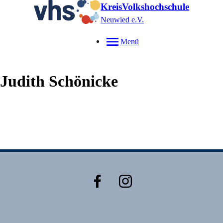
KreisVolkshochschule
Neuwied e.V.
Menü
Judith
Schönicke