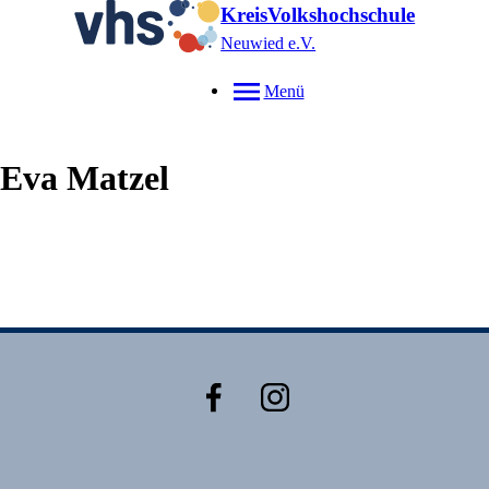
KreisVolkshochschule
Neuwied e.V.
Menü
Eva
Matzel