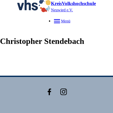
KreisVolkshochschule
Neuwied e.V.
Menü
Christopher
Stendebach