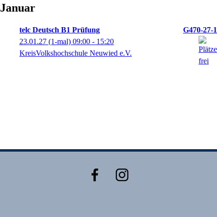
Januar
telc Deutsch B1 Prüfung
G470-27-1
23.01.27
(1-mal)
09:00
- 15:20
KreisVolkshochschule Neuwied e.V.