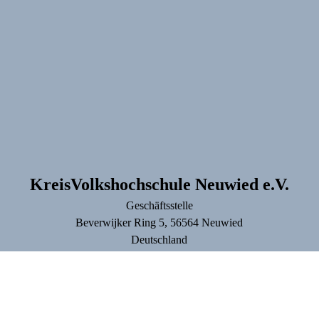
KreisVolkshochschule Neuwied e.V.
Geschäftsstelle
Beverwijker Ring
5
, 56564
Neuwied
Deutschland
Tel.: +49 2631 347813
info@kvhs-nr.de
Lage & Routenplaner