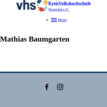
KreisVolkshochschule
Neuwied e.V.
Menü
Mathias
Baumgarten