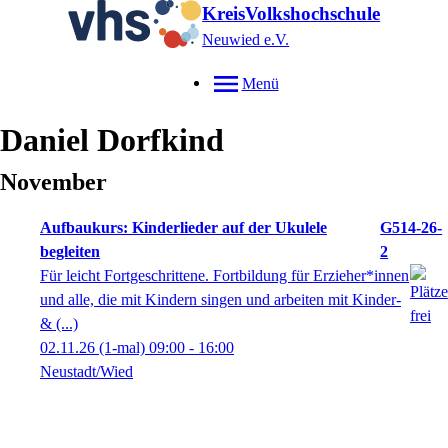
KreisVolkshochschule
Neuwied e.V.
Menü
Daniel
Dorfkind
November
Aufbaukurs: Kinderlieder auf der Ukulele
G514-26-
begleiten
2
Für leicht Fortgeschrittene. Fortbildung für Erzieher*innen
und alle, die mit Kindern singen und arbeiten mit Kinder-
& (...)
02.11.26
(1-mal)
09:00
- 16:00
Neustadt/Wied