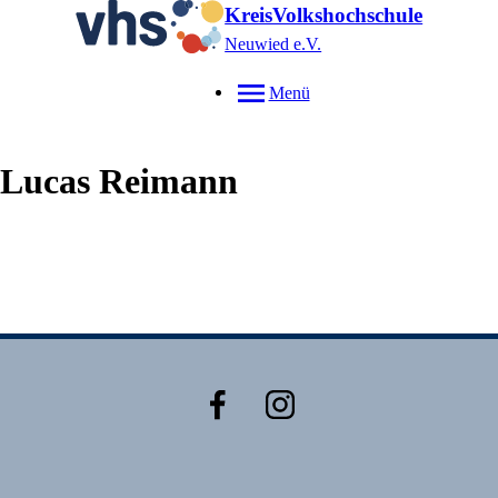
KreisVolkshochschule
Neuwied e.V.
Menü
Lucas
Reimann