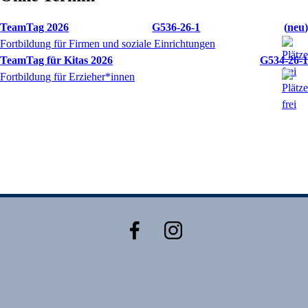
TeamTag 2026
G536-26-1
neu
Fortbildung für Firmen und soziale Einrichtungen
TeamTag für Kitas 2026
G534-26-1
Fortbildung für Erzieher*innen