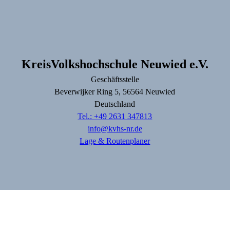
KreisVolkshochschule Neuwied e.V.
Geschäftsstelle
Beverwijker Ring
5
, 56564
Neuwied
Deutschland
Tel.: +49 2631 347813
info@kvhs-nr.de
Lage & Routenplaner
Impressum