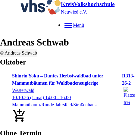
KreisVolkshochschule
Neuwied e.V.
Menü
Andreas
Schwab
© Andreas Schwab
Oktober
Shinrin Yoku – Buntes Herbstwaldbad unter
R313-
Mammutbäumen für Waldbadeneugierige
26-2
Westerwald
10.10.26
(1-mal)
14:00
- 16:00
Mammutbaum-Runde Jahrsfeld/Straßenhaus
Ohne Termin