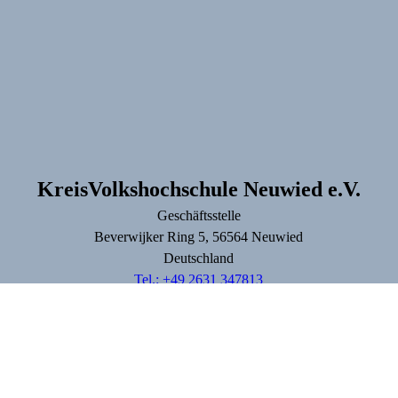
KreisVolkshochschule Neuwied e.V.
Geschäftsstelle
Beverwijker Ring
5
, 56564
Neuwied
Deutschland
Tel.: +49 2631 347813
info@kvhs-nr.de
Lage & Routenplaner