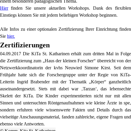
einem besonderen pädagogischen Thema.
Hier
finden Sie unsere aktuellen Workshops. Dank des flexiblen
Einstiegs können Sie mit jedem beliebigen Workshop beginnen.
Alle Infos zu einer optionalen Zertifizierung Ihrer Einrichtung finden
Sie
hier.
Zertifizierungen
04.09.2017 Die KiTa St. Katharinen erhält zum dritten Mal in Folge
die Zertifizierung zum „Haus der kleinen Forscher“ überreicht von der
Netzwerkkoordinatorin der kvhs Neuwied Simone Kirst. Seit dem
Frühjahr hatte sich die Forschergruppe unter der Regie von KiTa-
Leiterin Ingrid Brabender mit der Thematik „Körper“ ganzheitlich
auseinandergesetzt. Stets mit dabei war ‚Tarzan‘, das lebensechte
Skelett der KiTa. Die Kinder experimentierten nicht nur mit allen
Sinnen und untersuchten Röntgenaufnahmen wie kleine Ärzte in spe,
sondern erfuhren viele wissenswerte Fakten und Details durch das
vielseitige Anschauungsmaterial, fanden zahlreiche, eigene Fragen und
ebenso viele Antworten.
© Komm. Kita St. Katharinen