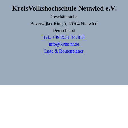
KreisVolkshochschule Neuwied e.V.
Geschäftsstelle
Beverwijker Ring
5
, 56564
Neuwied
Deutschland
Tel.: +49 2631 347813
info@kvhs-nr.de
Lage & Routenplaner
Impressum
AGB
Datenschutz
Widerruf erklären