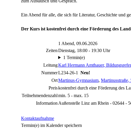
zum Austausch und Gespräch.
Ein Abend für alle, die sich für Literatur, Geschichte und g
Der Kurs ist kostenfrei durch eine Förderung des Land
1 Abend, 09.06.2026
Zeiten
Dienstag, 18:00 - 19:30 Uhr
1 Termin(e)
Leitung
Karl Hermann Amthauer
, Bildungsrefe
Nummer
L234-26-1
Neu!
Ort
Martinus-Gymnasium
,
Martinusstraße,
Preis
kostenfrei durch eine Förderung des 
Teilnehmendenzahl
min. 5 - max. 15
Information
Außenstelle Linz am Rhein - 02644 - 
Kontaktaufnahme
Termin(e) im Kalender speichern