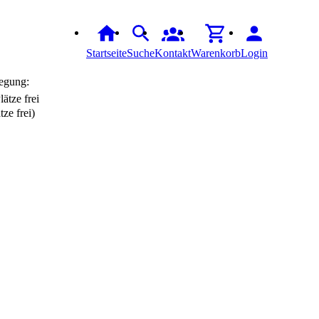
Startseite
Suche
Kontakt
Warenkorb
Login
egung:
tze frei)