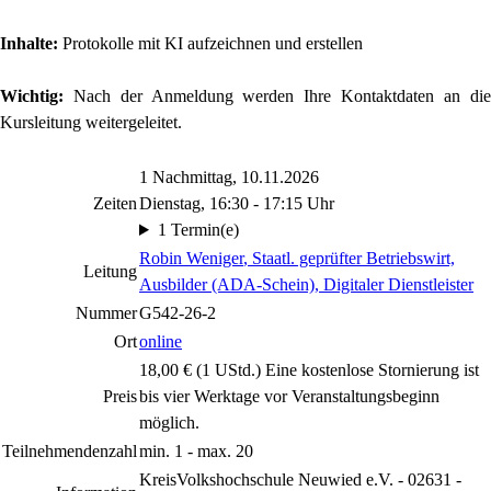
Inhalte:
Protokolle mit KI aufzeichnen und erstellen
Wichtig:
Nach der Anmeldung werden Ihre Kontaktdaten an die
Kursleitung weitergeleitet.
1 Nachmittag, 10.11.2026
Zeiten
Dienstag, 16:30 - 17:15 Uhr
1 Termin(e)
Robin Weniger
, Staatl. geprüfter Betriebswirt,
Leitung
Ausbilder (ADA-Schein), Digitaler Dienstleister
Nummer
G542-26-2
Ort
online
18,00 € (1 UStd.) Eine kostenlose Stornierung ist
Preis
bis vier Werktage vor Veranstaltungsbeginn
möglich.
Teilnehmendenzahl
min. 1 - max. 20
KreisVolkshochschule Neuwied e.V. - 02631 -