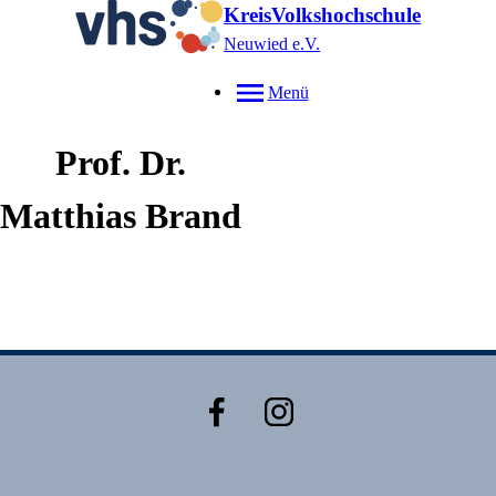
KreisVolkshochschule
Neuwied e.V.
Menü
Prof. Dr.
Matthias
Brand