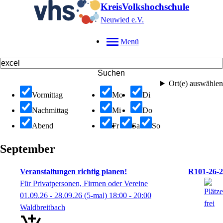
KreisVolkshochschule
Neuwied e.V.
Menü
Suchen
Ort(e) auswählen
Vormittag
Mo
Di
Nachmittag
Mi
Do
Abend
Fr
Sa
So
September
Veranstaltungen richtig planen!
R101-26-2
Für Privatpersonen, Firmen oder Vereine
01.09.26 - 28.09.26
(5-mal)
18:00
- 20:00
Waldbreitbach